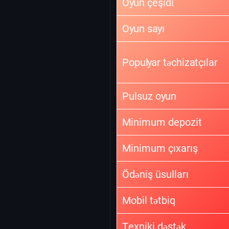
Oyun çeşidi
Oyun sayı
Populyar təchizatçılar
Pulsuz oyun
Minimum depozit
Minimum çıxarış
Ödəniş üsulları
Mobil tətbiq
Texniki dəstək