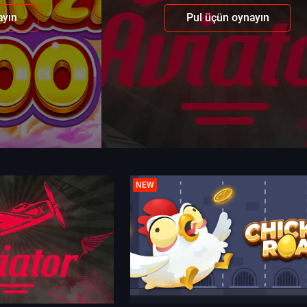
ayın
Pul üçün oynayın
NEW