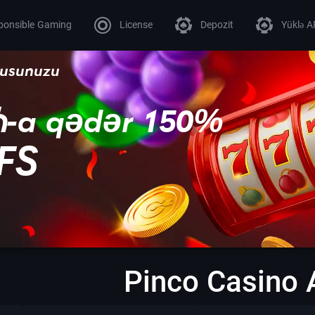
ponsible Gaming
License
Depozit
Yüklə 
nusunuzu
₼-a qədər 150%
FS
Pinco Casino 