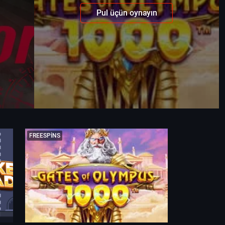
Pul üçün oynayın
FREESPINS