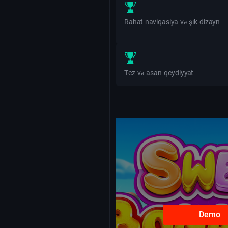
Rahat naviqasiya və şık dizayn
Tez və asan qeydiyyat
Demo