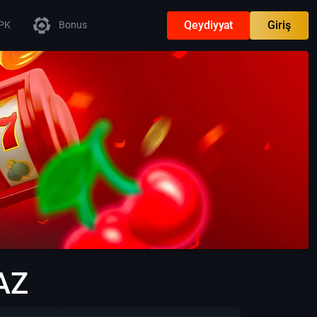
Qeydiyyat
Giriş
APK
Bonus
AZ