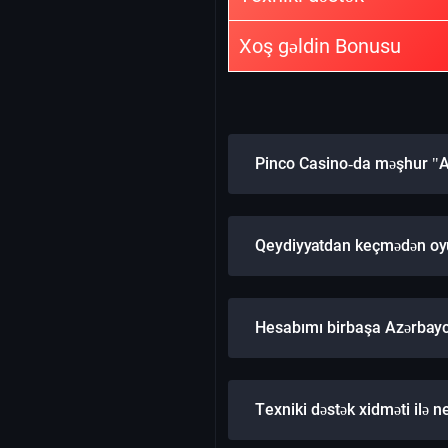
Xoş gəldin Bonusu
Pinco Casino-da məşhur "Avi
Qeydiyyatdan keçmədən oyu
Hesabımı birbaşa Azərbayca
Texniki dəstək xidməti ilə 