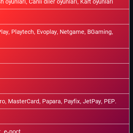
h oyunları, Canlı diler oyunları, Kart oyunları
lay, Playtech, Evoplay, Netgame, BGaming,
ro, MasterCard, Papara, Payfix, JetPay, PEP.
, e-poçt